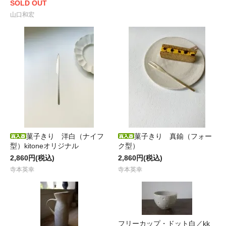
SOLD OUT
山口和宏
菓子きり 洋白（ナイフ
菓子きり 真鍮（フォー
型）kitoneオリジナル
ク型）
2,860円(税込)
2,860円(税込)
寺本英幸
寺本英幸
フリーカップ・ドット白／kk