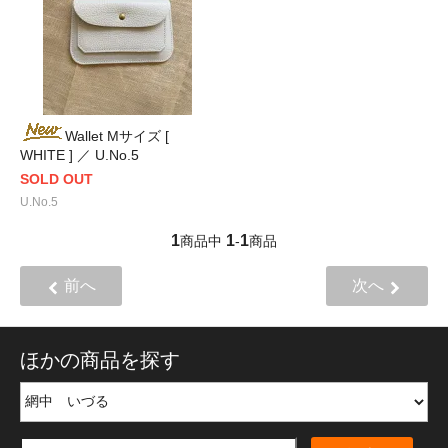
Wallet Mサイズ [
WHITE ] ／ U.No.5
SOLD OUT
U.No.5
1
1
1
商品中
-
商品
前へ
次へ
ほかの商品を探す