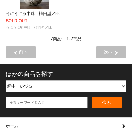
うにうに卵中鉢 楕円型／kk
SOLD OUT
うにうに卵中鉢 楕円型／kk
7
1
7
商品中
-
商品
前へ
次へ
ほかの商品を探す
検索
ホーム