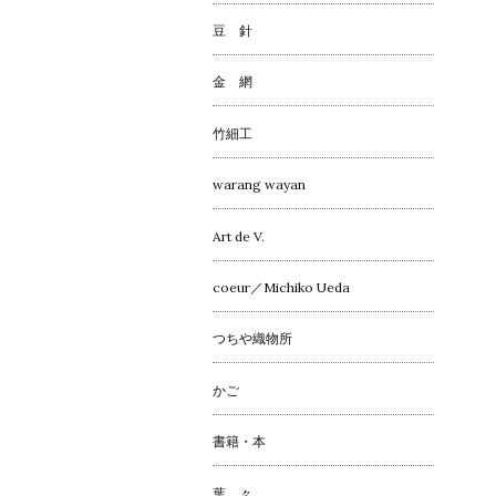
豆 針
金 網
竹細工
warang wayan
Art de V.
coeur／Michiko Ueda
つちや織物所
かご
書籍・本
葉 々