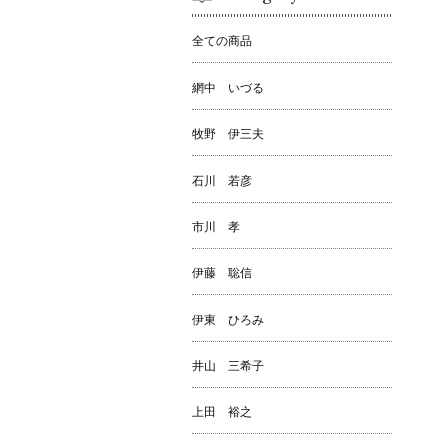
全ての商品
網中 いづる
牧野 伊三夫
石川 若彦
市川 孝
伊藤 聡信
伊東 ひろみ
井山 三希子
上田 裕之