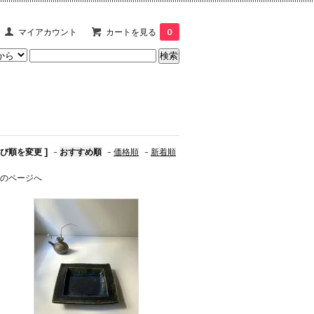
マイアカウント
カートを見る
0
並び順を変更 ]
-
おすすめ順
-
価格順
-
新着順
のページへ