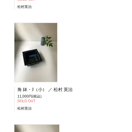
松村英治
角 鉢・J（小） ／ 松村 英治
11,000円(税込)
SOLD OUT
松村英治