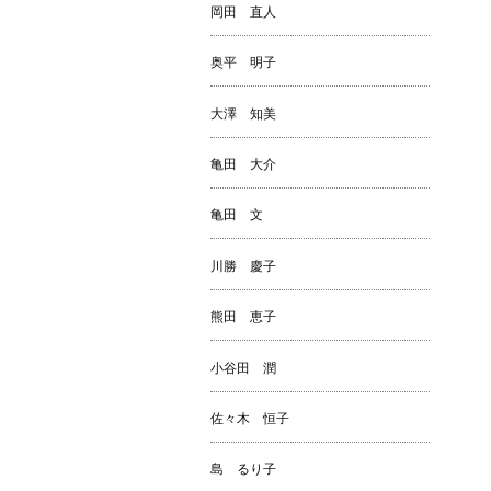
岡田 直人
奥平 明子
大澤 知美
亀田 大介
亀田 文
川勝 慶子
熊田 恵子
小谷田 潤
佐々木 恒子
島 るり子