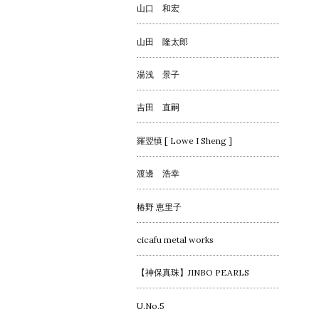
山口 和宏
山田 隆太郎
湯浅 景子
吉田 直嗣
羅翌慎 [ Lowe I Sheng ]
渡邊 浩幸
椿野 恵里子
cicafu metal works
【神保真珠】JINBO PEARLS
U.No.5