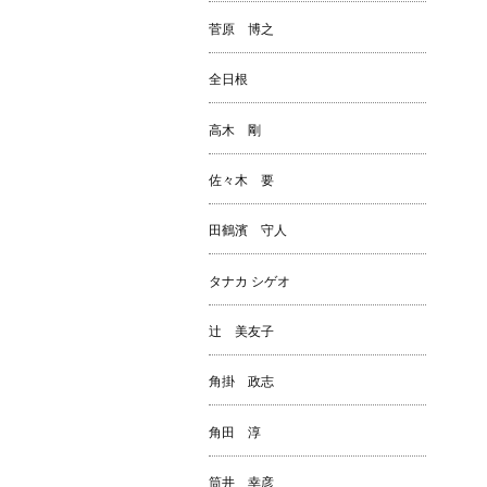
菅原 博之
全日根
高木 剛
佐々木 要
田鶴濱 守人
タナカ シゲオ
辻 美友子
角掛 政志
角田 淳
筒井 幸彦