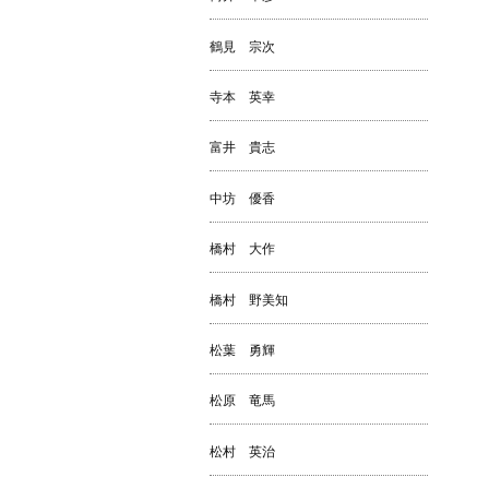
鶴見 宗次
寺本 英幸
富井 貴志
中坊 優香
橋村 大作
橋村 野美知
松葉 勇輝
松原 竜馬
松村 英治