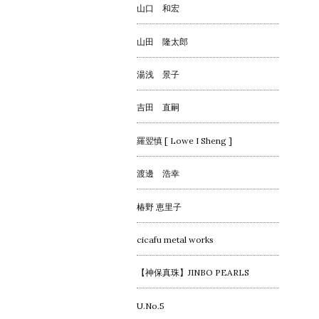
山口 和宏
山田 隆太郎
湯浅 景子
吉田 直嗣
羅翌慎 [ Lowe I Sheng ]
渡邊 浩幸
椿野 恵里子
cicafu metal works
【神保真珠】JINBO PEARLS
U.No.5