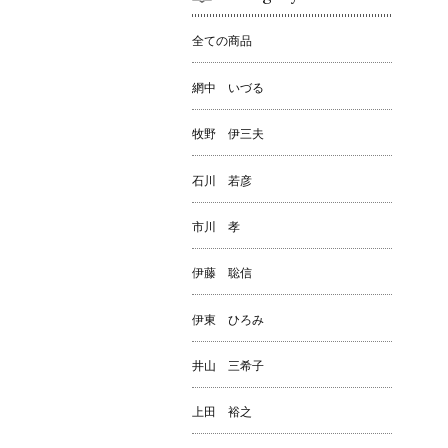
全ての商品
網中 いづる
牧野 伊三夫
石川 若彦
市川 孝
伊藤 聡信
伊東 ひろみ
井山 三希子
上田 裕之