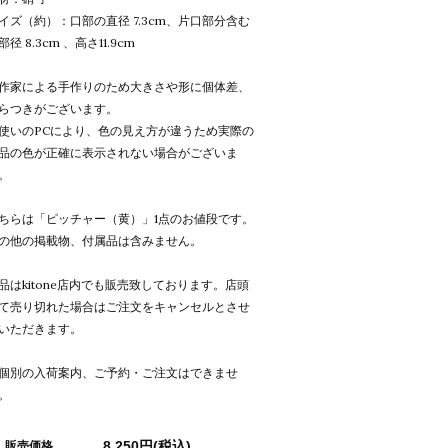
イズ（約）：口部の直径 7.3cm、片口部分含む
部径 8.3cm 、高さ11.9cm
作家による手作りのため大きさや形に個体差、
らつきがございます。
使いのPCにより、色の見え方が違うため実際の
品の色が正確に表示されない場合がございま
。
ちらは「ピッチャー（黄）」1点のお値段です。
の他の掲載物、付属品は含みません。
品はkitone店内でも販売致しております。店頭
て売り切れた場合はご注文をキャンセルとさせ
いただきます。
個別の入荷案内、ご予約・ご注文はできませ
。
8,250円(税込)
販売価格