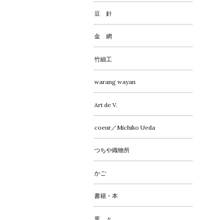
豆 針
金 網
竹細工
warang wayan
Art de V.
coeur／Michiko Ueda
つちや織物所
かご
書籍・本
葉 々