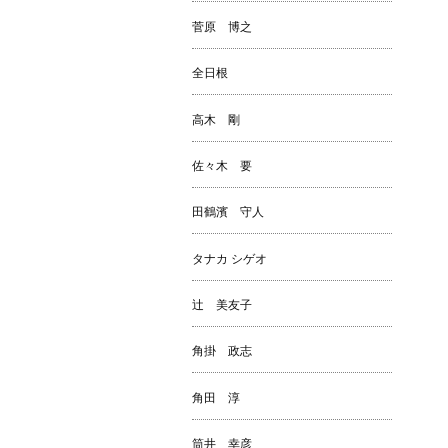
菅原 博之
全日根
高木 剛
佐々木 要
田鶴濱 守人
タナカ シゲオ
辻 美友子
角掛 政志
角田 淳
筒井 幸彦