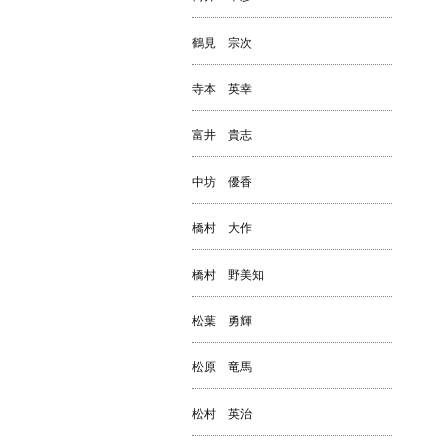
鶴見 宗次
寺本 英幸
富井 貴志
中坊 優香
橋村 大作
橋村 野美知
松葉 勇輝
松原 竜馬
松村 英治