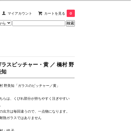
マイアカウント
カートを見る
0
ガラスピッチャー・黄 ／ 橋村 野
美知
村 野美知「ガラスのピッチャー／黄」
ちらは、くびれ部分が持ちやすく注ぎやすい
。
の出方は毎回違うので、一点物になります。
耐熱ガラスではありません
材：硝 子