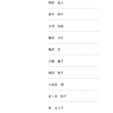
岡田 直人
奥平 明子
大澤 知美
亀田 大介
亀田 文
川勝 慶子
熊田 恵子
小谷田 潤
佐々木 恒子
島 るり子