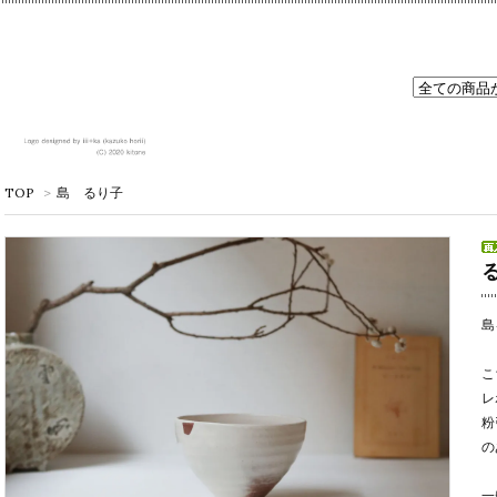
TOP
>
島 るり子
島
こ
レ
粉
の
一