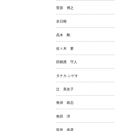
菅原 博之
全日根
高木 剛
佐々木 要
田鶴濱 守人
タナカ シゲオ
辻 美友子
角掛 政志
角田 淳
筒井 幸彦