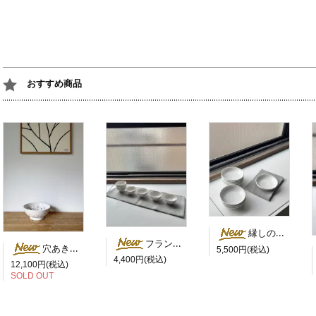
おすすめ商品
縁しのぎ浅鉢（なます鉢） ／ 岡田直人
フランス猪口杯（茶杯） ／ 岡田直人
穴あき水切ボウル（コランダー）／岡田直人
5,500円(税込)
4,400円(税込)
12,100円(税込)
SOLD OUT