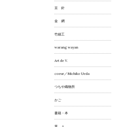
豆 針
金 網
竹細工
warang wayan
Art de V.
coeur／Michiko Ueda
つちや織物所
かご
書籍・本
葉 々