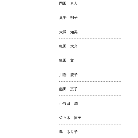
岡田 直人
奥平 明子
大澤 知美
亀田 大介
亀田 文
川勝 慶子
熊田 恵子
小谷田 潤
佐々木 恒子
島 るり子