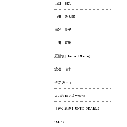
山口 和宏
山田 隆太郎
湯浅 景子
吉田 直嗣
羅翌慎 [ Lowe I Sheng ]
渡邊 浩幸
椿野 恵里子
cicafu metal works
【神保真珠】JINBO PEARLS
U.No.5