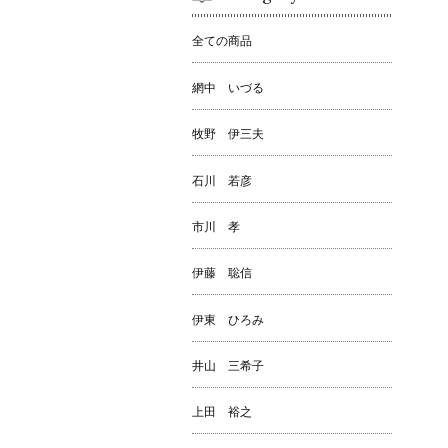
全ての商品
網中 いづる
牧野 伊三夫
石川 若彦
市川 孝
伊藤 聡信
伊東 ひろみ
井山 三希子
上田 裕之