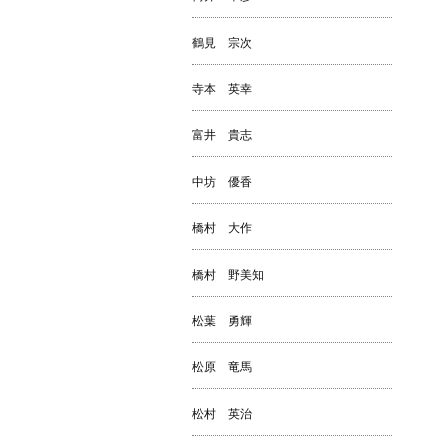
鶴見 宗次
寺本 英幸
富井 貴志
中坊 優香
橋村 大作
橋村 野美知
松葉 勇輝
松原 竜馬
松村 英治