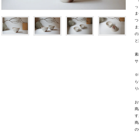
っ
ま
つ
ま
の
と
素
サ
※
ら
り
お
商
す
商
の