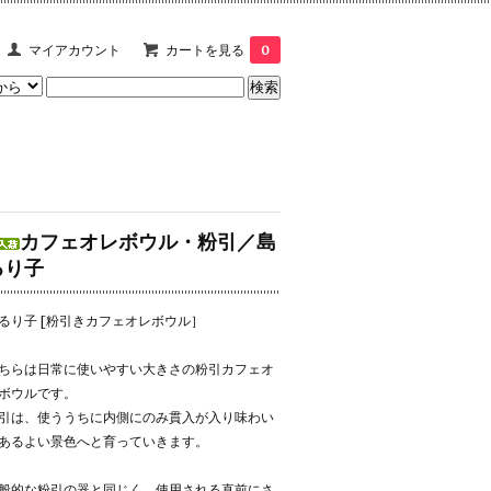
マイアカウント
カートを見る
0
カフェオレボウル・粉引／島
るり子
るり子 [粉引きカフェオレボウル］
ちらは日常に使いやすい大きさの粉引カフェオ
ボウルです。
引は、使ううちに内側にのみ貫入が入り味わい
あるよい景色へと育っていきます。
般的な粉引の器と同じく、使用される直前にさ