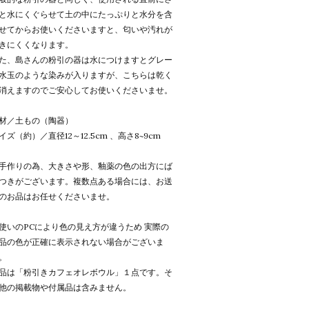
と水にくぐらせて土の中にたっぷりと水分を含
せてからお使いくださいますと、匂いや汚れが
きにくくなります。
た、島さんの粉引の器は水につけますとグレー
水玉のような染みが入りますが、こちらは乾く
消えますのでご安心してお使いくださいませ。
材／土もの（陶器）
イズ（約）／直径12～12.5cm 、高さ8~9cm
手作りの為、大きさや形、釉薬の色の出方にば
つきがございます。複数点ある場合には、お送
のお品はお任せくださいませ。
使いのPCにより色の見え方が違うため 実際の
品の色が正確に表示されない場合がございま
。
品は「粉引きカフェオレボウル」１点です。そ
他の掲載物や付属品は含みません。