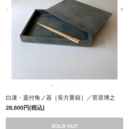
白漆・蓋付角ノ器［長方重箱］／菅原博之
28,600円(税込)
SOLD OUT