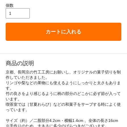
個数
カートに入れる
商品の説明
京都、長岡京の竹工工房にお願いし、オリジナルの菓子切りを制
作していただきました。
リンゴや梨などの果物にも使えるようにしっかりと太さもありま
す。
竹の良さをより感じるように柄の部分のどこかに必ず節が入って
います。
喫茶室では［甘夏わらび］などの和菓子をサーブする時によく使
っています。
サイズ（約）／二股部分4.2cm・横幅1.4cm 、全体の長さ16cm
※手作りのため、大きさに多少のばらつきがございます。