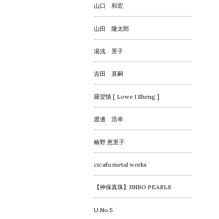
山口 和宏
山田 隆太郎
湯浅 景子
吉田 直嗣
羅翌慎 [ Lowe I Sheng ]
渡邊 浩幸
椿野 恵里子
cicafu metal works
【神保真珠】JINBO PEARLS
U.No.5