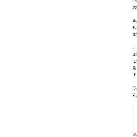
商
の
金
店
ま
こ
ま
ご
場
下
◎
ん
S