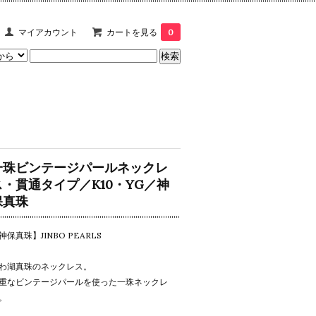
マイアカウント
カートを見る
0
一珠ビンテージパールネックレ
ス・貫通タイプ／K10・YG／神
保真珠
神保真珠】JINBO PEARLS
わ湖真珠のネックレス。
重なビンテージパールを使った一珠ネックレ
。