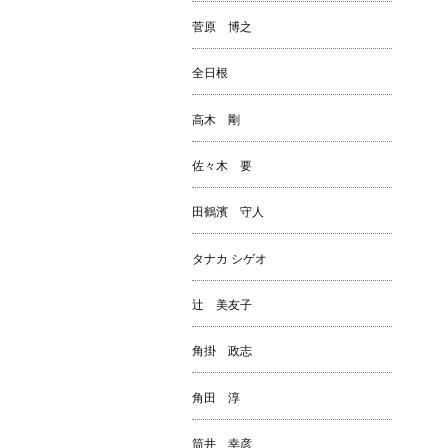
菅原 博之
全日根
高木 剛
佐々木 要
田鶴濱 守人
タナカ シゲオ
辻 美友子
角掛 政志
角田 淳
筒井 幸彦