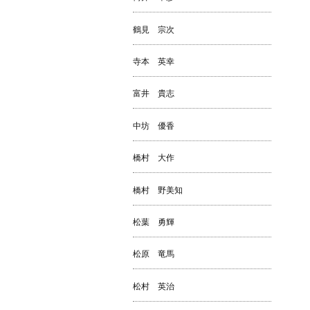
鶴見 宗次
寺本 英幸
富井 貴志
中坊 優香
橋村 大作
橋村 野美知
松葉 勇輝
松原 竜馬
松村 英治