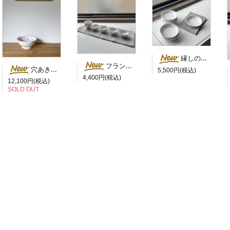
縁しのぎ浅鉢（なます鉢） ／ 岡田直人
フランス猪口杯（茶杯） ／ 岡田直人
穴あき水切ボウル（コランダー）／岡田直人
5,500円(税込)
4,400円(税込)
12,100円(税込)
SOLD OUT