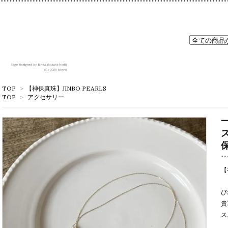
TOP
>
【神保真珠】JINBO PEARLS
TOP
>
アクセサリー
【
び
貴
ス