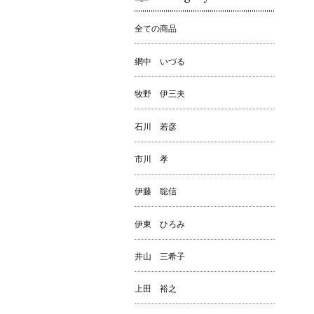
全ての商品
網中 いづる
牧野 伊三夫
石川 若彦
市川 孝
伊藤 聡信
伊東 ひろみ
井山 三希子
上田 裕之