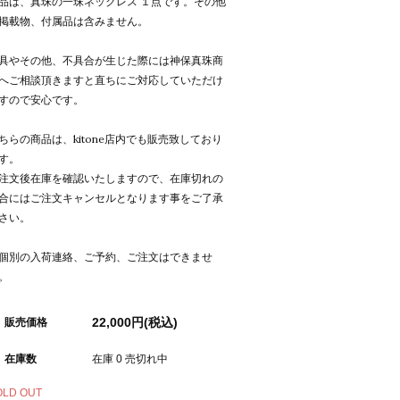
品は、真珠の一珠ネックレス １点です。その他
掲載物、付属品は含みません。
具やその他、不具合が生じた際には神保真珠商
へご相談頂きますと直ちにご対応していただけ
すので安心です。
ちらの商品は、kitone店内でも販売致しており
す。
注文後在庫を確認いたしますので、在庫切れの
合にはご注文キャンセルとなります事をご了承
さい。
個別の入荷連絡、ご予約、ご注文はできませ
。
22,000円(税込)
販売価格
在庫数
在庫 0 売切れ中
OLD OUT