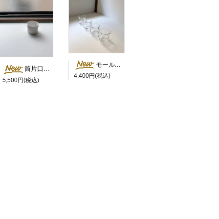
モールド茶杯・縁シルバー／橋村大作
筒片口（筒ピッチャー・ショート） ／ 岡田直人
4,400円(税込)
5,500円(税込)