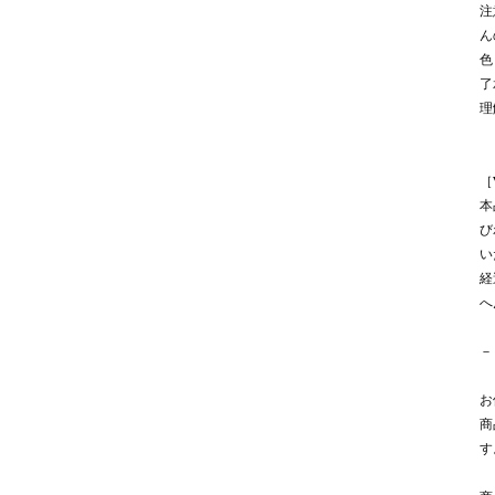
注
ん
色
了
理
［
本
び
い
経
へ
－
お
商
す