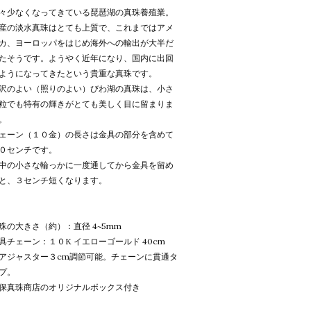
々少なくなってきている琵琶湖の真珠養殖業。
産の淡水真珠はとても上質で、これまではアメ
カ、ヨーロッパをはじめ海外への輸出が大半だ
たそうです。ようやく近年になり、国内に出回
ようになってきたという貴重な真珠です。
沢のよい（照りのよい）びわ湖の真珠は、小さ
粒でも特有の輝きがとても美しく目に留まりま
。
ェーン（１０金）の長さは金具の部分を含めて
０センチです。
中の小さな輪っかに一度通してから金具を留め
と、３センチ短くなります。
珠の大きさ（約）：直径 4~5mm
具チェーン：１０K イエローゴールド 40cm
アジャスター３cm調節可能。チェーンに貫通タ
プ。
保真珠商店のオリジナルボックス付き