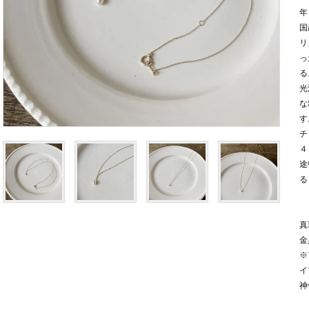
年
国
リ
っ
る
光
な
す
チ
４
途
る
真
金
※
イ
神