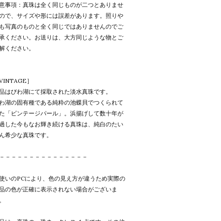
意事項：真珠は全く同じものが二つとありませ
ので、サイズや形には誤差があります。照りや
も写真のものと全く同じではありませんのでご
承ください。お送りは、大方同じような物とご
解ください。
VINTAGE］
品はびわ湖にて採取された淡水真珠です。
わ湖の固有種である純粋の池蝶貝でつくられて
た「ビンテージパール」。浜揚げして数十年が
過した今もなお輝き続ける真珠は、純白のたい
ん希少な真珠です。
－－－－－－－－－－－－－－－
使いのPCにより、色の見え方が違うため実際の
品の色が正確に表示されない場合がございま
。