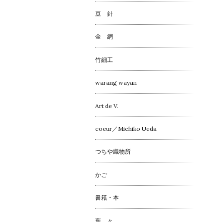
豆 針
金 網
竹細工
warang wayan
Art de V.
coeur／Michiko Ueda
つちや織物所
かご
書籍・本
葉 々