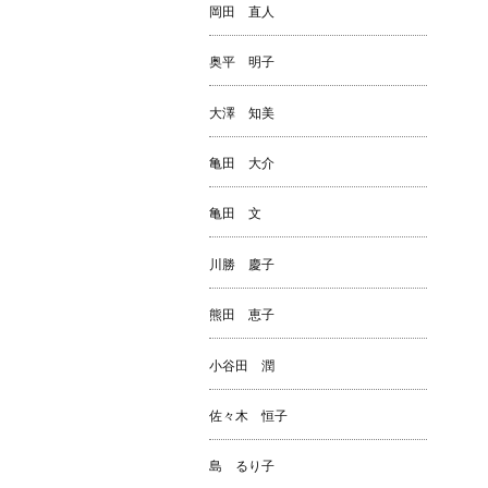
岡田 直人
奥平 明子
大澤 知美
亀田 大介
亀田 文
川勝 慶子
熊田 恵子
小谷田 潤
佐々木 恒子
島 るり子