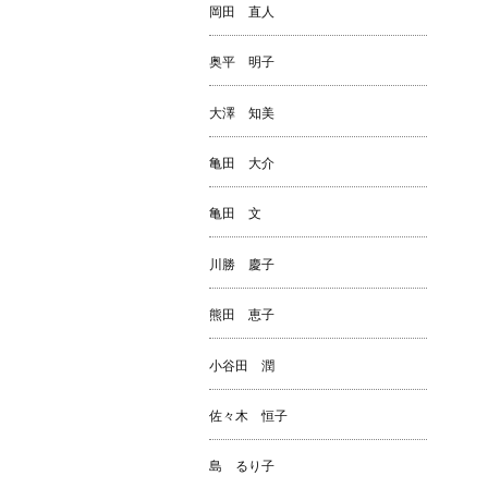
岡田 直人
奥平 明子
大澤 知美
亀田 大介
亀田 文
川勝 慶子
熊田 恵子
小谷田 潤
佐々木 恒子
島 るり子