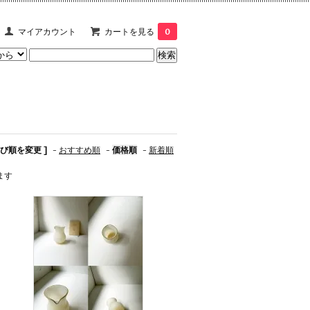
マイアカウント
カートを見る
0
並び順を変更 ]
-
おすすめ順
-
価格順
-
新着順
います