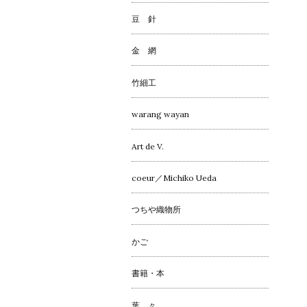
豆 針
金 網
竹細工
warang wayan
Art de V.
coeur／Michiko Ueda
つちや織物所
かご
書籍・本
葉 々