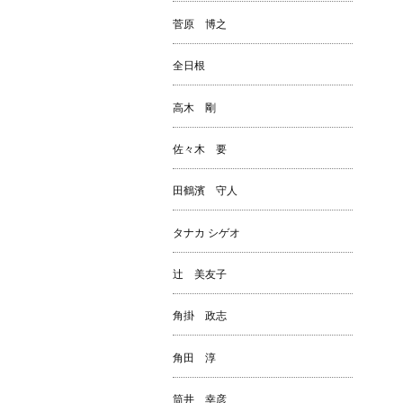
菅原 博之
全日根
高木 剛
佐々木 要
田鶴濱 守人
タナカ シゲオ
辻 美友子
角掛 政志
角田 淳
筒井 幸彦