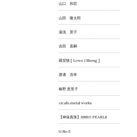
山口 和宏
山田 隆太郎
湯浅 景子
吉田 直嗣
羅翌慎 [ Lowe I Sheng ]
渡邊 浩幸
椿野 恵里子
cicafu metal works
【神保真珠】JINBO PEARLS
U.No.5