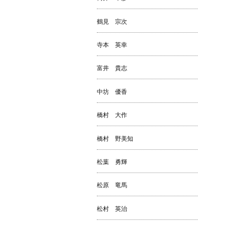
鶴見 宗次
寺本 英幸
富井 貴志
中坊 優香
橋村 大作
橋村 野美知
松葉 勇輝
松原 竜馬
松村 英治