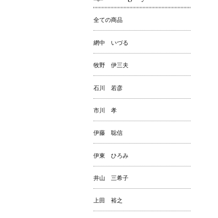
全ての商品
網中 いづる
牧野 伊三夫
石川 若彦
市川 孝
伊藤 聡信
伊東 ひろみ
井山 三希子
上田 裕之