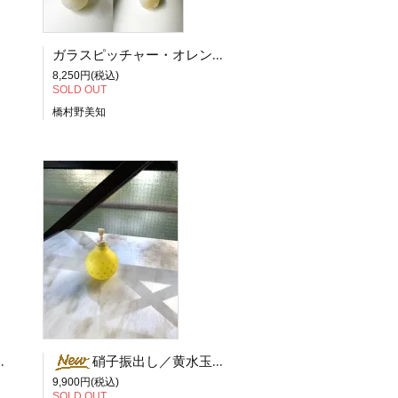
ガラスピッチャー・オレンジ ／ 橋村 野美知
8,250円(税込)
SOLD OUT
橋村野美知
丸 橋村 野美知
硝子振出し／黄水玉 B 橋村野美知
9,900円(税込)
SOLD OUT